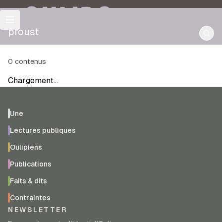
OULIPO
proust
0
contenus
Chargement…
Une
Lectures publiques
Oulipiens
Publications
Faits & dits
Contraintes
NEWSLETTER