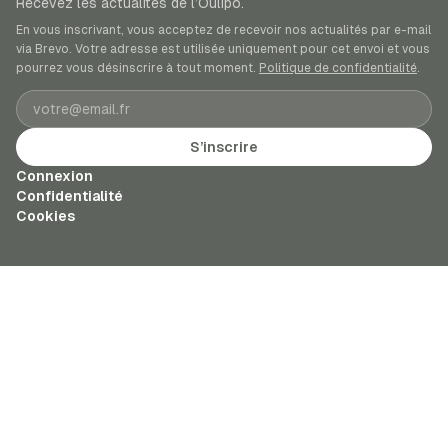
Recevez les actualités de l’Oulipo.
En vous inscrivant, vous acceptez de recevoir nos actualités par e-mail
via Brevo. Votre adresse est utilisée uniquement pour cet envoi et vous
pourrez vous désinscrire à tout moment.
Politique de confidentialité
.
Adresse e-mail
S’inscrire
Connexion
Confidentialité
Cookies