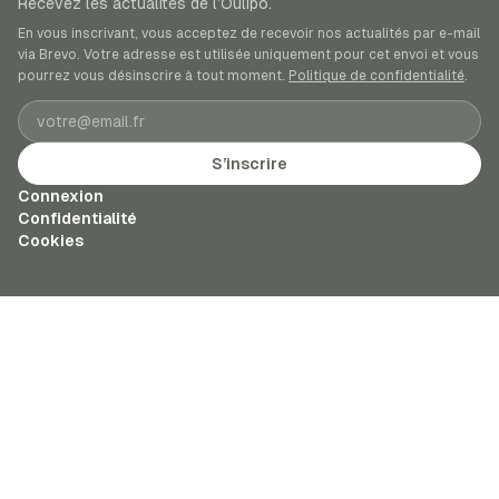
Recevez les actualités de l’Oulipo.
En vous inscrivant, vous acceptez de recevoir nos actualités par e-mail
via Brevo. Votre adresse est utilisée uniquement pour cet envoi et vous
pourrez vous désinscrire à tout moment.
Politique de confidentialité
.
Adresse e-mail
S’inscrire
Connexion
Confidentialité
Cookies