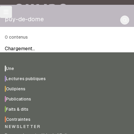
OULIPO
puy-de-dome
0
contenus
Chargement…
Une
Lectures publiques
Oulipiens
Publications
Faits & dits
Contraintes
NEWSLETTER