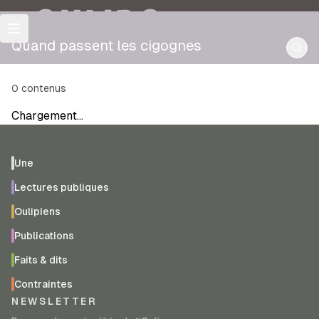
OULIPO
Quand passent les cigognes
0
contenus
Chargement…
Une
Lectures publiques
Oulipiens
Publications
Faits & dits
Contraintes
NEWSLETTER