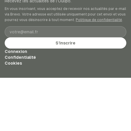
Recevez les actualités de l’Oulipo.
En vous inscrivant, vous acceptez de recevoir nos actualités par e-mail
via Brevo. Votre adresse est utilisée uniquement pour cet envoi et vous
pourrez vous désinscrire à tout moment.
Politique de confidentialité
.
Adresse e-mail
S’inscrire
Connexion
Confidentialité
Cookies