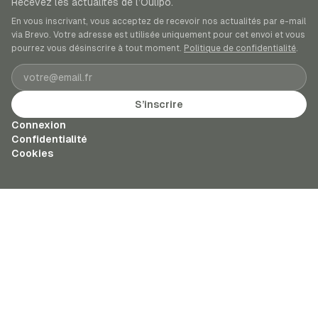
Recevez les actualités de l’Oulipo.
En vous inscrivant, vous acceptez de recevoir nos actualités par e-mail
via Brevo. Votre adresse est utilisée uniquement pour cet envoi et vous
pourrez vous désinscrire à tout moment.
Politique de confidentialité
.
Adresse e-mail
S’inscrire
Connexion
Confidentialité
Cookies