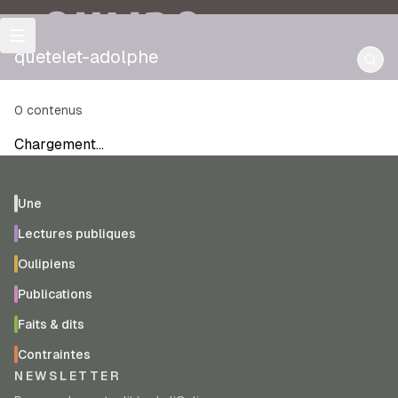
OULIPO
quetelet-adolphe
0
contenus
Chargement…
Une
Lectures publiques
Oulipiens
Publications
Faits & dits
Contraintes
NEWSLETTER