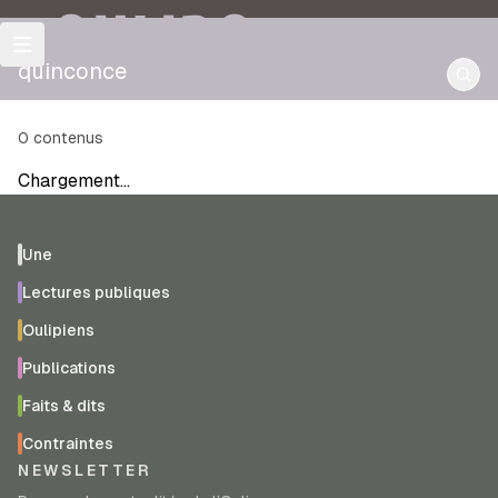
OULIPO
quinconce
0
contenus
Chargement…
Une
Lectures publiques
Oulipiens
Publications
Faits & dits
Contraintes
NEWSLETTER