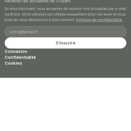
Recevez les actualités de l’Oulipo.
En vous inscrivant, vous acceptez de recevoir nos actualités par e-mail
via Brevo. Votre adresse est utilisée uniquement pour cet envoi et vous
pourrez vous désinscrire à tout moment.
Politique de confidentialité
.
Adresse e-mail
S’inscrire
Connexion
Confidentialité
Cookies