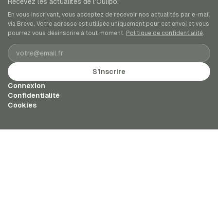
Recevez les actualités de l’Oulipo.
En vous inscrivant, vous acceptez de recevoir nos actualités par e-mail
via Brevo. Votre adresse est utilisée uniquement pour cet envoi et vous
pourrez vous désinscrire à tout moment.
Politique de confidentialité
.
Adresse e-mail
S’inscrire
Connexion
Confidentialité
Cookies