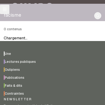
OULIPO
racisme
0
contenus
Chargement…
Une
Lectures publiques
Oulipiens
Publications
Faits & dits
Contraintes
NEWSLETTER