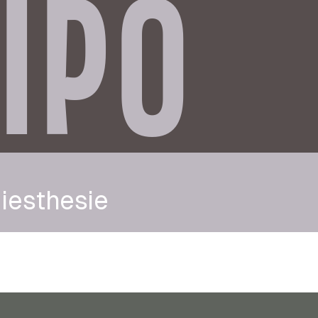
IPO
iesthesie