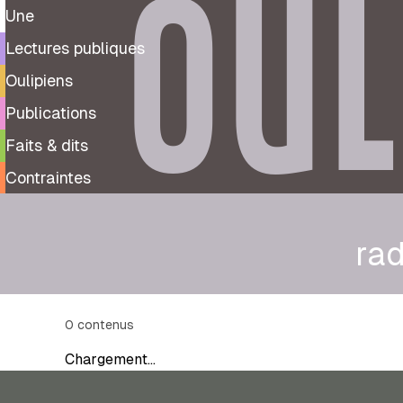
OUL
Une
Lectures publiques
Oulipiens
Publications
Faits & dits
Contraintes
rad
0
contenus
Chargement…