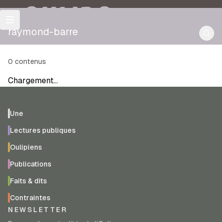
OULIPO
raymond-barre
0
contenus
Chargement…
Une
Lectures publiques
Oulipiens
Publications
Faits & dits
Contraintes
NEWSLETTER