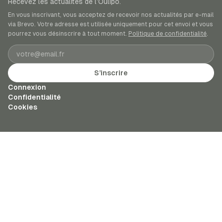
Recevez les actualités de l’Oulipo.
En vous inscrivant, vous acceptez de recevoir nos actualités par e-mail
via Brevo. Votre adresse est utilisée uniquement pour cet envoi et vous
pourrez vous désinscrire à tout moment.
Politique de confidentialité
.
Adresse e-mail
S’inscrire
Connexion
Confidentialité
Cookies