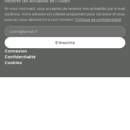
Recevez les actualités de l’Oulipo.
En vous inscrivant, vous acceptez de recevoir nos actualités par e-mail
via Brevo. Votre adresse est utilisée uniquement pour cet envoi et vous
pourrez vous désinscrire à tout moment.
Politique de confidentialité
.
Adresse e-mail
S’inscrire
Connexion
Confidentialité
Cookies