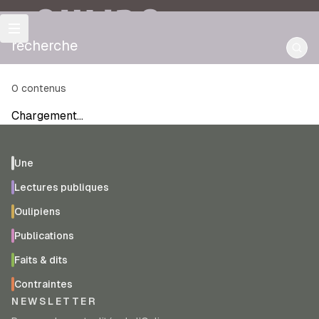
OULIPO
recherche
0
contenus
Chargement…
Une
Lectures publiques
Oulipiens
Publications
Faits & dits
Contraintes
NEWSLETTER