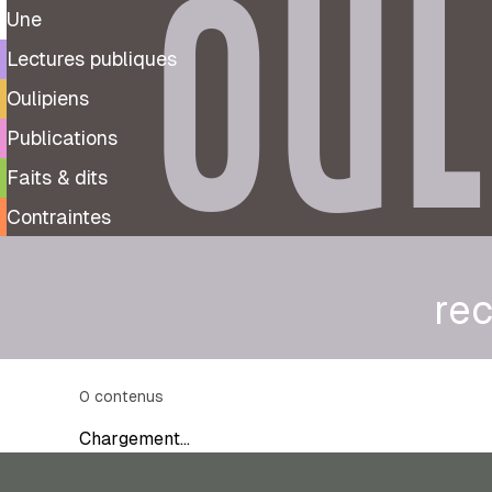
OUL
Une
Lectures publiques
Oulipiens
Publications
Faits & dits
Contraintes
rec
0
contenus
Chargement…