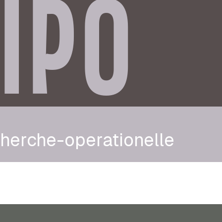
IPO
herche-operationelle