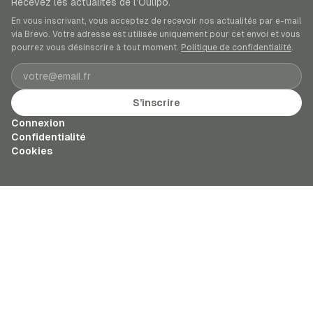
Recevez les actualités de l’Oulipo.
En vous inscrivant, vous acceptez de recevoir nos actualités par e-mail
via Brevo. Votre adresse est utilisée uniquement pour cet envoi et vous
pourrez vous désinscrire à tout moment.
Politique de confidentialité
.
Adresse e-mail
S’inscrire
Connexion
Confidentialité
Cookies