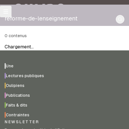
OULIPO
reforme-de-lenseignement
0
contenus
Chargement…
Une
Lectures publiques
Oulipiens
Publications
Faits & dits
Contraintes
NEWSLETTER