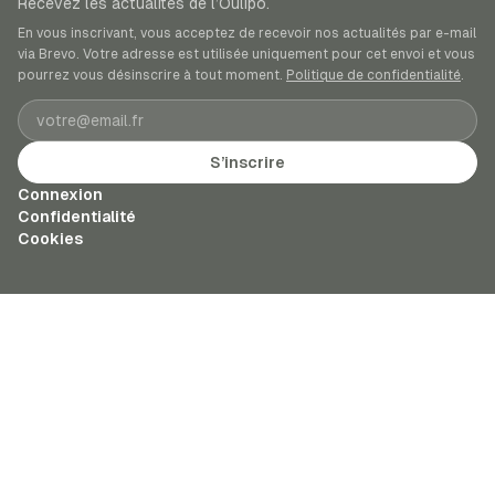
Recevez les actualités de l’Oulipo.
En vous inscrivant, vous acceptez de recevoir nos actualités par e-mail
via Brevo. Votre adresse est utilisée uniquement pour cet envoi et vous
pourrez vous désinscrire à tout moment.
Politique de confidentialité
.
Adresse e-mail
S’inscrire
Connexion
Confidentialité
Cookies