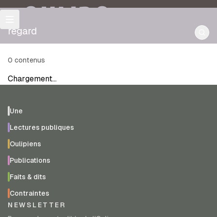
OULIPO
regard
0
contenus
Chargement…
Une
Lectures publiques
Oulipiens
Publications
Faits & dits
Contraintes
NEWSLETTER