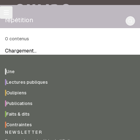
OULIPO
répétition
0
contenus
Chargement…
Une
Lectures publiques
Oulipiens
Publications
Faits & dits
Contraintes
NEWSLETTER