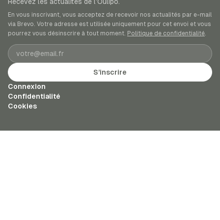
Recevez les actualités de l’Oulipo.
En vous inscrivant, vous acceptez de recevoir nos actualités par e-mail
via Brevo. Votre adresse est utilisée uniquement pour cet envoi et vous
pourrez vous désinscrire à tout moment.
Politique de confidentialité
.
Adresse e-mail
S’inscrire
Connexion
Confidentialité
Cookies