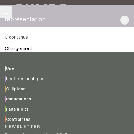
OULIPO
représentation
0
contenus
Chargement…
Une
Lectures publiques
Oulipiens
Publications
Faits & dits
Contraintes
NEWSLETTER