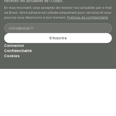
Recevez les actualités de l’Oulipo.
En vous inscrivant, vous acceptez de recevoir nos actualités par e-mail
via Brevo. Votre adresse est utilisée uniquement pour cet envoi et vous
pourrez vous désinscrire à tout moment.
Politique de confidentialité
.
Adresse e-mail
S’inscrire
Connexion
Confidentialité
Cookies