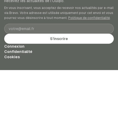
Recevez les actualités de l’Oulipo.
En vous inscrivant, vous acceptez de recevoir nos actualités par e-mail
via Brevo. Votre adresse est utilisée uniquement pour cet envoi et vous
pourrez vous désinscrire à tout moment.
Politique de confidentialité
.
Adresse e-mail
S’inscrire
Connexion
Confidentialité
Cookies