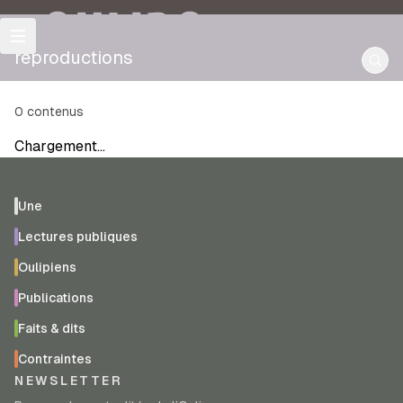
OULIPO
reproductions
0
contenus
Chargement…
Une
Lectures publiques
Oulipiens
Publications
Faits & dits
Contraintes
NEWSLETTER