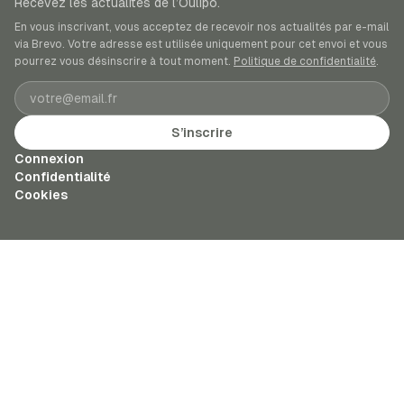
Recevez les actualités de l’Oulipo.
En vous inscrivant, vous acceptez de recevoir nos actualités par e-mail
via Brevo. Votre adresse est utilisée uniquement pour cet envoi et vous
pourrez vous désinscrire à tout moment.
Politique de confidentialité
.
Adresse e-mail
S’inscrire
Connexion
Confidentialité
Cookies