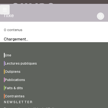
OULIPO
rilke
0
contenus
Chargement…
Une
Lectures publiques
Oulipiens
Publications
Faits & dits
Contraintes
NEWSLETTER