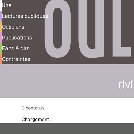
OUL
Une
Lectures publiques
Oulipiens
Publications
Faits & dits
Contraintes
riv
0
contenus
Chargement…