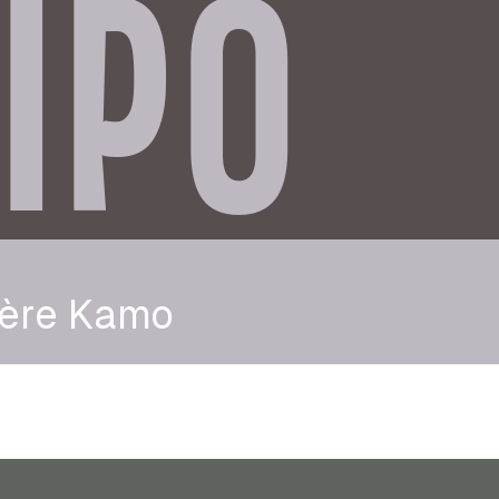
IPO
ière Kamo