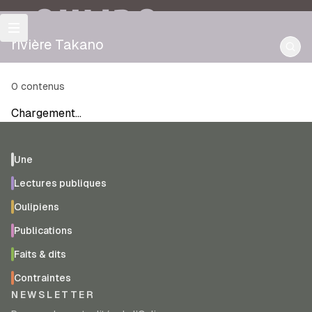
OULIPO
rivière Takano
0
contenus
Chargement…
Une
Lectures publiques
Oulipiens
Publications
Faits & dits
Contraintes
NEWSLETTER