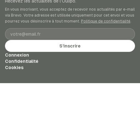
Recevez les actualités de l’Oulipo.
En vous inscrivant, vous acceptez de recevoir nos actualités par e-mail
via Brevo. Votre adresse est utilisée uniquement pour cet envoi et vous
pourrez vous désinscrire à tout moment.
Politique de confidentialité
.
Adresse e-mail
S’inscrire
Connexion
Confidentialité
Cookies