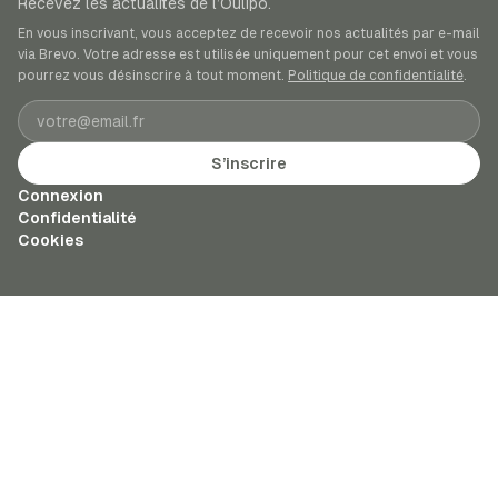
Recevez les actualités de l’Oulipo.
En vous inscrivant, vous acceptez de recevoir nos actualités par e-mail
via Brevo. Votre adresse est utilisée uniquement pour cet envoi et vous
pourrez vous désinscrire à tout moment.
Politique de confidentialité
.
Adresse e-mail
S’inscrire
Connexion
Confidentialité
Cookies