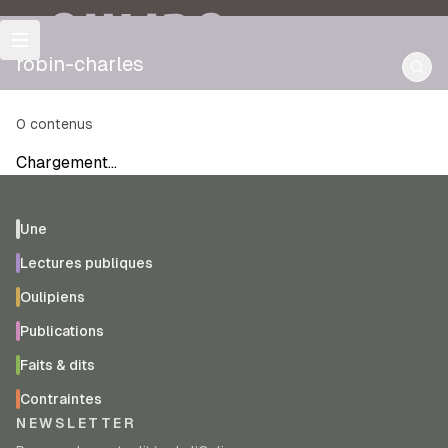
OULIPO
robin-charles
0
contenus
Chargement…
Une
Lectures publiques
Oulipiens
Publications
Faits & dits
Contraintes
NEWSLETTER