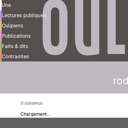
OUL
Une
Lectures publiques
Oulipiens
Publications
Faits & dits
Contraintes
ro
0
contenus
Chargement…