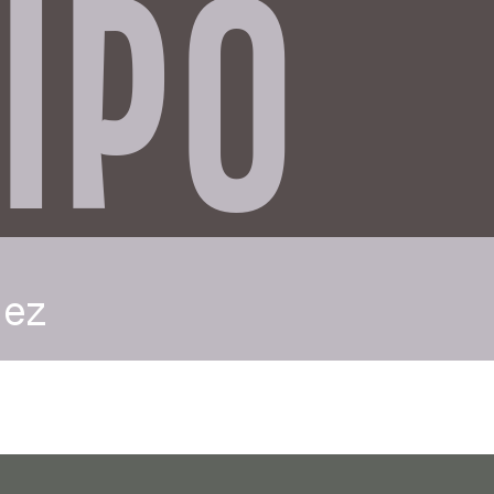
IPO
dez