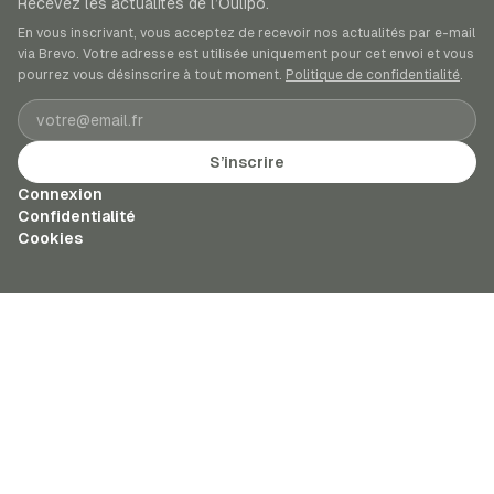
Recevez les actualités de l’Oulipo.
En vous inscrivant, vous acceptez de recevoir nos actualités par e-mail
via Brevo. Votre adresse est utilisée uniquement pour cet envoi et vous
pourrez vous désinscrire à tout moment.
Politique de confidentialité
.
Adresse e-mail
S’inscrire
Connexion
Confidentialité
Cookies