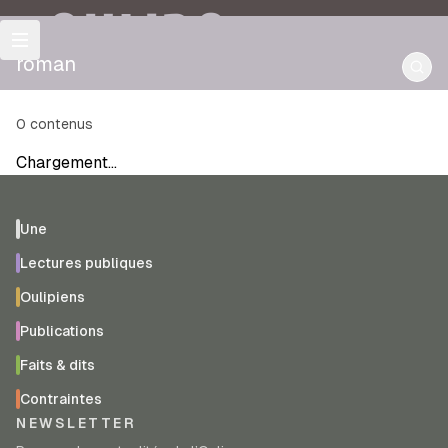
OULIPO
roman
0
contenus
Chargement…
Une
Lectures publiques
Oulipiens
Publications
Faits & dits
Contraintes
NEWSLETTER