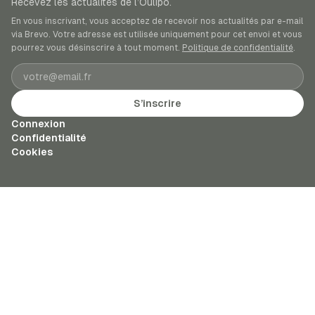
Recevez les actualités de l’Oulipo.
En vous inscrivant, vous acceptez de recevoir nos actualités par e-mail
via Brevo. Votre adresse est utilisée uniquement pour cet envoi et vous
pourrez vous désinscrire à tout moment.
Politique de confidentialité
.
Adresse e-mail
S’inscrire
Connexion
Confidentialité
Cookies