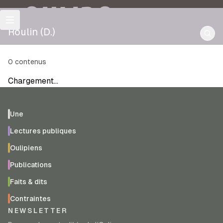
OULIPO
Roulin (D.)
0
contenus
Chargement…
Une
Lectures publiques
Oulipiens
Publications
Faits & dits
Contraintes
NEWSLETTER