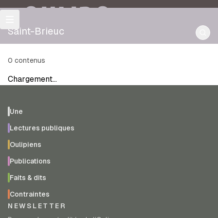
OULIPO
Saint-Brieuc
0
contenus
Chargement…
Une
Lectures publiques
Oulipiens
Publications
Faits & dits
Contraintes
NEWSLETTER