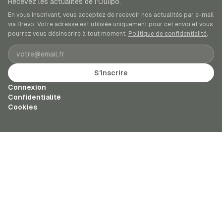
Recevez les actualités de l’Oulipo.
En vous inscrivant, vous acceptez de recevoir nos actualités par e-mail
via Brevo. Votre adresse est utilisée uniquement pour cet envoi et vous
pourrez vous désinscrire à tout moment.
Politique de confidentialité
.
Adresse e-mail
S’inscrire
Connexion
Confidentialité
Cookies