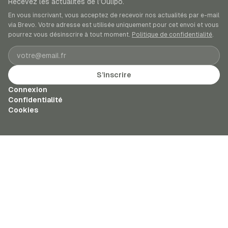
Recevez les actualités de l’Oulipo.
En vous inscrivant, vous acceptez de recevoir nos actualités par e-mail
via Brevo. Votre adresse est utilisée uniquement pour cet envoi et vous
pourrez vous désinscrire à tout moment.
Politique de confidentialité
.
Adresse e-mail
S’inscrire
Connexion
Confidentialité
Cookies