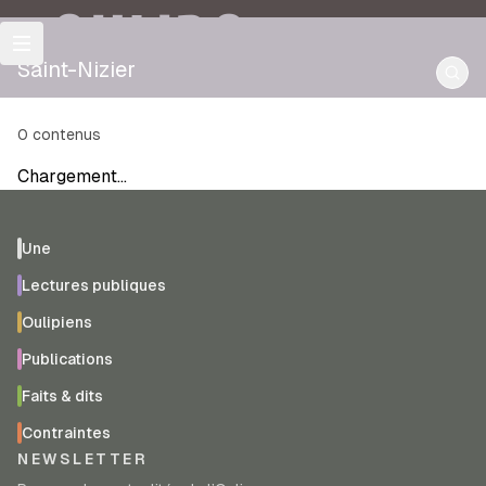
OULIPO
Saint-Nizier
0
contenus
Chargement…
Une
Lectures publiques
Oulipiens
Publications
Faits & dits
Contraintes
NEWSLETTER