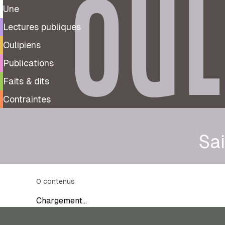
OUL
Une
Lectures publiques
Oulipiens
Publications
Faits & dits
Contraintes
Sa
0
contenus
Chargement…