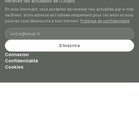
Recevez les actualités de l’Oulipo.
En vous inscrivant, vous acceptez de recevoir nos actualités par e-mail
via Brevo. Votre adresse est utilisée uniquement pour cet envoi et vous
pourrez vous désinscrire à tout moment.
Politique de confidentialité
.
Adresse e-mail
S’inscrire
Connexion
Confidentialité
Cookies