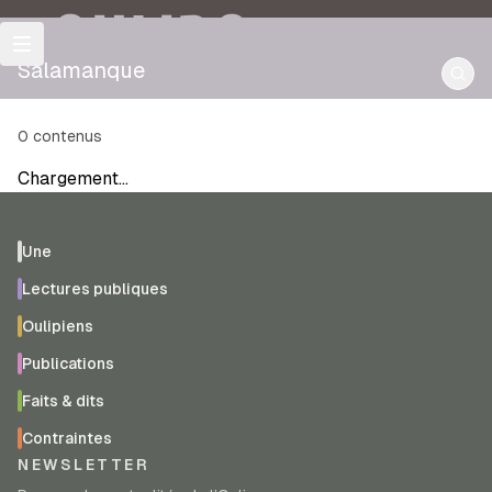
OULIPO
Salamanque
0
contenus
Chargement…
Une
Lectures publiques
Oulipiens
Publications
Faits & dits
Contraintes
NEWSLETTER