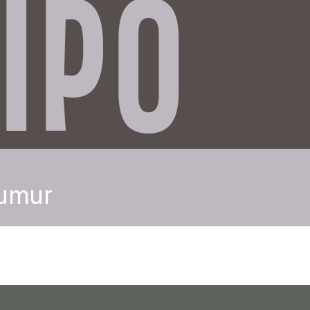
IPO
umur