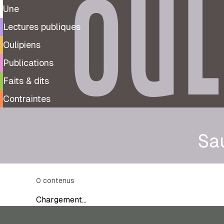
OUL
Une
Lectures publiques
Oulipiens
Publications
Faits & dits
Contraintes
Sa
0
contenus
Chargement…