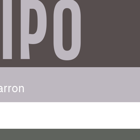
IPO
arron