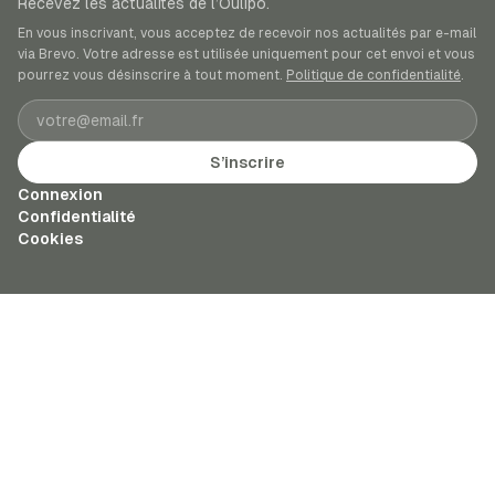
Recevez les actualités de l’Oulipo.
En vous inscrivant, vous acceptez de recevoir nos actualités par e-mail
via Brevo. Votre adresse est utilisée uniquement pour cet envoi et vous
pourrez vous désinscrire à tout moment.
Politique de confidentialité
.
Adresse e-mail
S’inscrire
Connexion
Confidentialité
Cookies