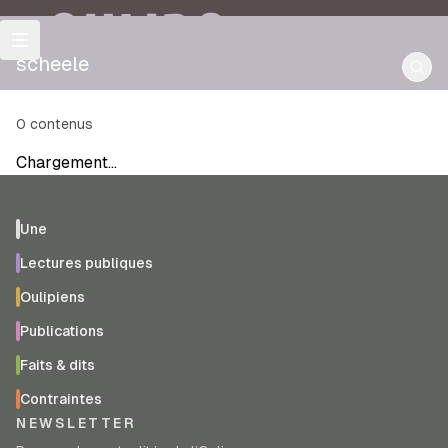
OULIPO
scheele
0
contenus
Chargement…
Une
Lectures publiques
Oulipiens
Publications
Faits & dits
Contraintes
NEWSLETTER