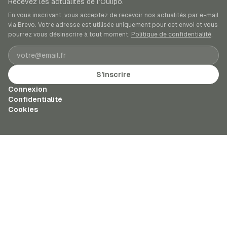
Recevez les actualités de l’Oulipo.
En vous inscrivant, vous acceptez de recevoir nos actualités par e-mail
via Brevo. Votre adresse est utilisée uniquement pour cet envoi et vous
pourrez vous désinscrire à tout moment.
Politique de confidentialité
.
Adresse e-mail
S’inscrire
Connexion
Confidentialité
Cookies