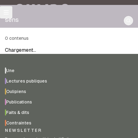
OULIPO
sens
0
contenus
Chargement…
Une
Lectures publiques
Oulipiens
Publications
Faits & dits
Contraintes
NEWSLETTER