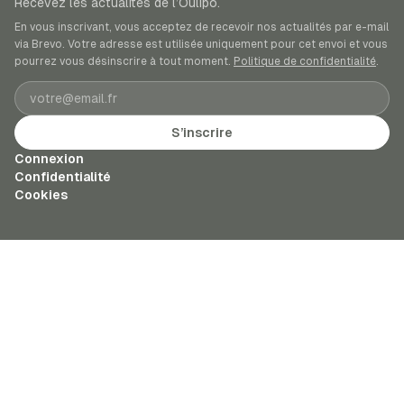
Recevez les actualités de l’Oulipo.
En vous inscrivant, vous acceptez de recevoir nos actualités par e-mail
via Brevo. Votre adresse est utilisée uniquement pour cet envoi et vous
pourrez vous désinscrire à tout moment.
Politique de confidentialité
.
Adresse e-mail
S’inscrire
Connexion
Confidentialité
Cookies