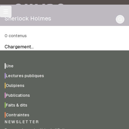
OULIPO
Sherlock Holmes
0
contenus
Chargement…
Une
Lectures publiques
Oulipiens
Publications
Faits & dits
Contraintes
NEWSLETTER