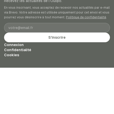
Recevez les actualités de l’Oulipo.
En vous inscrivant, vous acceptez de recevoir nos actualités par e-mail
via Brevo. Votre adresse est utilisée uniquement pour cet envoi et vous
pourrez vous désinscrire à tout moment.
Politique de confidentialité
.
Adresse e-mail
S’inscrire
Connexion
Confidentialité
Cookies