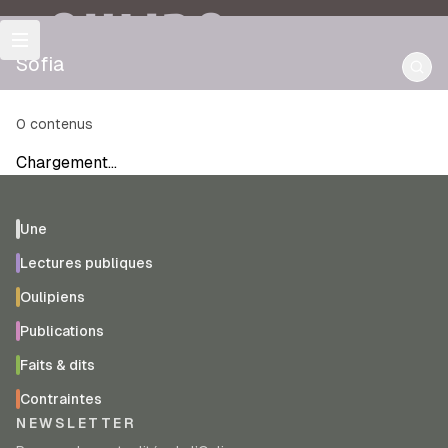
OULIPO
Sofia
0
contenus
Chargement…
Une
Lectures publiques
Oulipiens
Publications
Faits & dits
Contraintes
NEWSLETTER