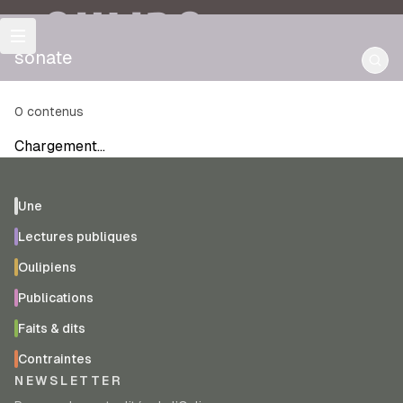
OULIPO
sonate
0
contenus
Chargement…
Une
Lectures publiques
Oulipiens
Publications
Faits & dits
Contraintes
NEWSLETTER