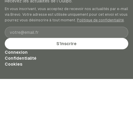
Recevez les actualités de l’Oulipo.
En vous inscrivant, vous acceptez de recevoir nos actualités par e-mail
via Brevo. Votre adresse est utilisée uniquement pour cet envoi et vous
pourrez vous désinscrire à tout moment.
Politique de confidentialité
.
Adresse e-mail
S’inscrire
Connexion
Confidentialité
Cookies