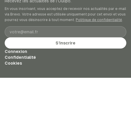
Recevez les actualités de l’Oulipo.
En vous inscrivant, vous acceptez de recevoir nos actualités par e-mail
via Brevo. Votre adresse est utilisée uniquement pour cet envoi et vous
pourrez vous désinscrire à tout moment.
Politique de confidentialité
.
Adresse e-mail
S’inscrire
Connexion
Confidentialité
Cookies