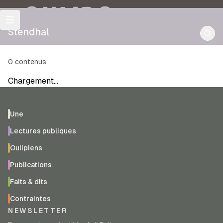
OULIPO
Stendhal
0
contenus
Chargement…
Une
Lectures publiques
Oulipiens
Publications
Faits & dits
Contraintes
NEWSLETTER