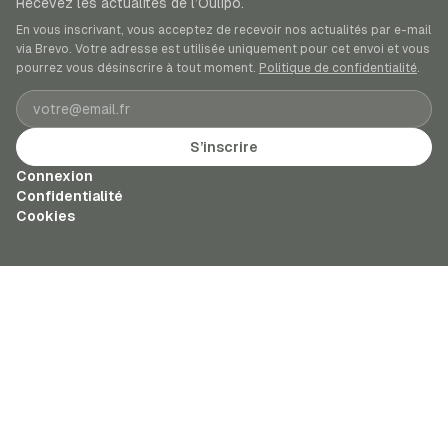
Recevez les actualités de l’Oulipo.
En vous inscrivant, vous acceptez de recevoir nos actualités par e-mail
via Brevo. Votre adresse est utilisée uniquement pour cet envoi et vous
pourrez vous désinscrire à tout moment.
Politique de confidentialité
.
Adresse e-mail
S’inscrire
Connexion
Confidentialité
Cookies