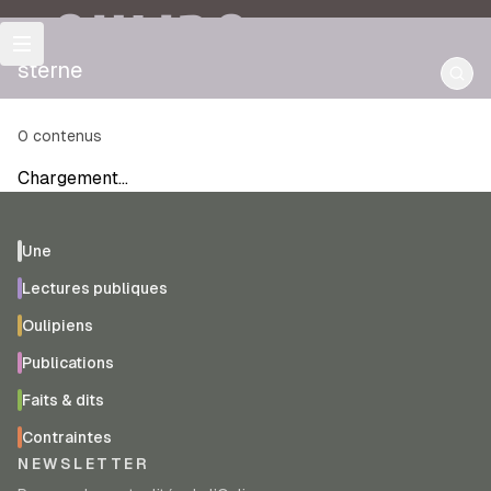
OULIPO
sterne
0
contenus
Chargement…
Une
Lectures publiques
Oulipiens
Publications
Faits & dits
Contraintes
NEWSLETTER