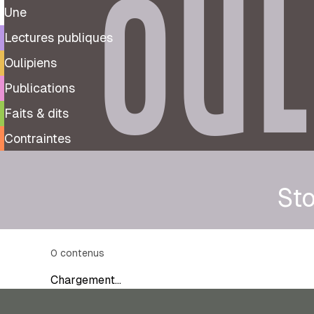
OUL
Une
Lectures publiques
Oulipiens
Publications
Faits & dits
Contraintes
St
0
contenus
Chargement…