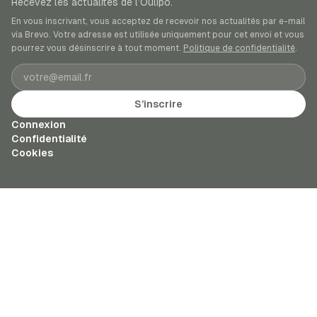
Recevez les actualités de l’Oulipo.
En vous inscrivant, vous acceptez de recevoir nos actualités par e-mail
via Brevo. Votre adresse est utilisée uniquement pour cet envoi et vous
pourrez vous désinscrire à tout moment.
Politique de confidentialité
.
Adresse e-mail
S’inscrire
Connexion
Confidentialité
Cookies