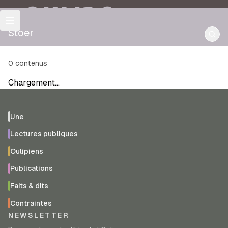
OULIPO
Stoer
0
contenus
Chargement…
Une
Lectures publiques
Oulipiens
Publications
Faits & dits
Contraintes
NEWSLETTER