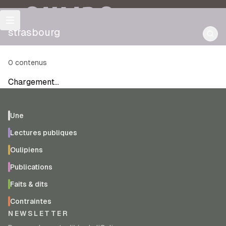
OULIPO
strasbourg
0
contenus
Chargement…
Une
Lectures publiques
Oulipiens
Publications
Faits & dits
Contraintes
NEWSLETTER