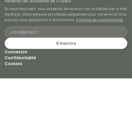
Recevez les actualités de l’Oulipo.
En vous inscrivant, vous acceptez de recevoir nos actualités par e-mail
via Brevo. Votre adresse est utilisée uniquement pour cet envoi et vous
pourrez vous désinscrire à tout moment.
Politique de confidentialité
.
Adresse e-mail
S’inscrire
Connexion
Confidentialité
Cookies