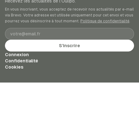
Recevez les actualités de l’Oulipo.
En vous inscrivant, vous acceptez de recevoir nos actualités par e-mail
via Brevo. Votre adresse est utilisée uniquement pour cet envoi et vous
pourrez vous désinscrire à tout moment.
Politique de confidentialité
.
Adresse e-mail
S’inscrire
Connexion
Confidentialité
Cookies