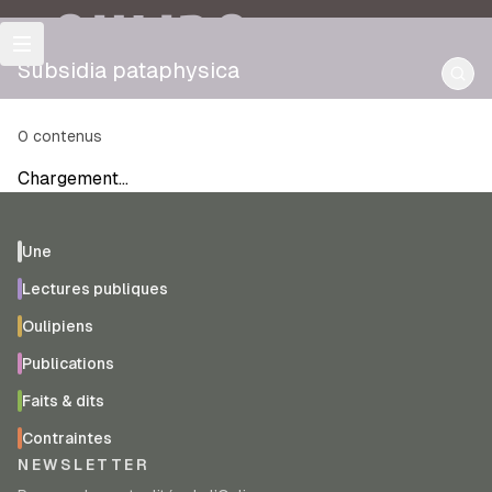
OULIPO
Subsidia pataphysica
0
contenus
Chargement…
Une
Lectures publiques
Oulipiens
Publications
Faits & dits
Contraintes
NEWSLETTER