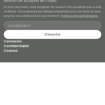
Recevez les actualités de l’Oulipo.
En vous inscrivant, vous acceptez de recevoir nos actualités par e-mail
via Brevo. Votre adresse est utilisée uniquement pour cet envoi et vous
pourrez vous désinscrire à tout moment.
Politique de confidentialité
.
Adresse e-mail
S’inscrire
Connexion
Confidentialité
Cookies