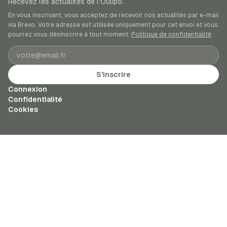
Recevez les actualités de l’Oulipo.
En vous inscrivant, vous acceptez de recevoir nos actualités par e-mail
via Brevo. Votre adresse est utilisée uniquement pour cet envoi et vous
pourrez vous désinscrire à tout moment.
Politique de confidentialité
.
Adresse e-mail
S’inscrire
Connexion
Confidentialité
Cookies