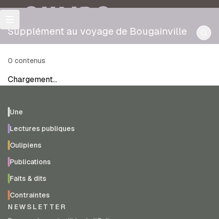
OULIPO
Supplément au voyage de Bougainville
0
contenus
Chargement…
Une
Lectures publiques
Oulipiens
Publications
Faits & dits
Contraintes
NEWSLETTER