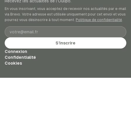
Recevez les actualités de l’Oulipo.
En vous inscrivant, vous acceptez de recevoir nos actualités par e-mail
via Brevo. Votre adresse est utilisée uniquement pour cet envoi et vous
pourrez vous désinscrire à tout moment.
Politique de confidentialité
.
Adresse e-mail
S’inscrire
Connexion
Confidentialité
Cookies