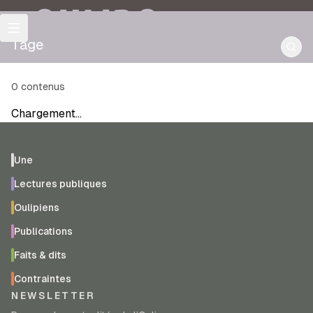
OULIPO
Tage
0
contenus
Chargement…
Une
Lectures publiques
Oulipiens
Publications
Faits & dits
Contraintes
NEWSLETTER