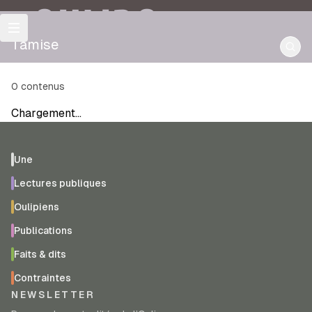
OULIPO
Tamise
0
contenus
Chargement…
Une
Lectures publiques
Oulipiens
Publications
Faits & dits
Contraintes
NEWSLETTER