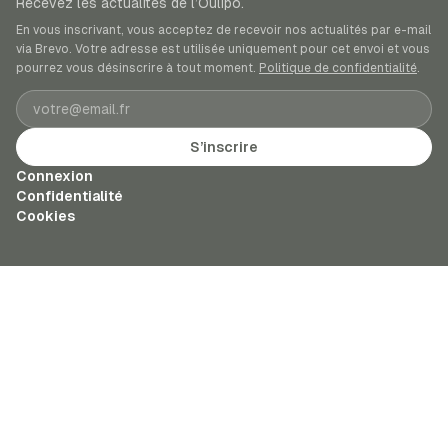
Recevez les actualités de l’Oulipo.
En vous inscrivant, vous acceptez de recevoir nos actualités par e-mail
via Brevo. Votre adresse est utilisée uniquement pour cet envoi et vous
pourrez vous désinscrire à tout moment.
Politique de confidentialité
.
Adresse e-mail
S’inscrire
Connexion
Confidentialité
Cookies