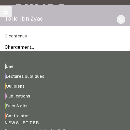
OULIPO
Tariq Ibn Zyad
0
contenus
Chargement…
Une
Lectures publiques
Oulipiens
Publications
Faits & dits
Contraintes
NEWSLETTER