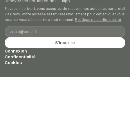
Recevez les actualités de l’Oulipo.
En vous inscrivant, vous acceptez de recevoir nos actualités par e-mail
via Brevo. Votre adresse est utilisée uniquement pour cet envoi et vous
pourrez vous désinscrire à tout moment.
Politique de confidentialité
.
Adresse e-mail
S’inscrire
Connexion
Confidentialité
Cookies