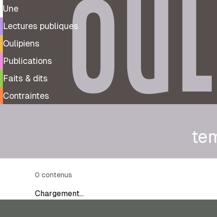
OUL
Une
Lectures publiques
Oulipiens
Publications
Faits & dits
Contraintes
te
0
contenus
Chargement…