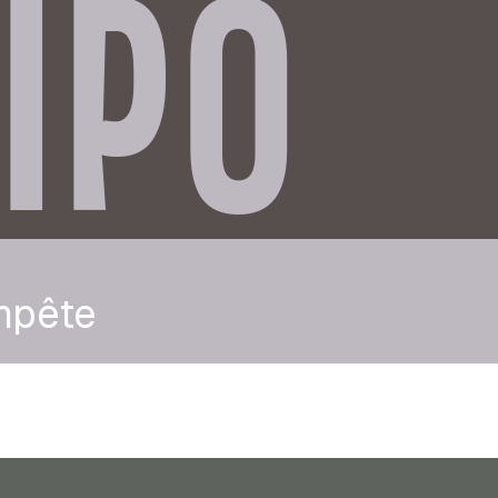
IPO
mpête