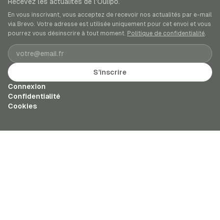
Recevez les actualités de l’Oulipo.
En vous inscrivant, vous acceptez de recevoir nos actualités par e-mail
via Brevo. Votre adresse est utilisée uniquement pour cet envoi et vous
pourrez vous désinscrire à tout moment.
Politique de confidentialité
.
Adresse e-mail
S’inscrire
Connexion
Confidentialité
Cookies