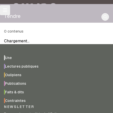
OULIPO
Tendre
0
contenus
Chargement…
Une
Lectures publiques
Oulipiens
Publications
Faits & dits
Contraintes
NEWSLETTER