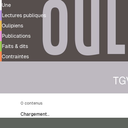
OUL
Une
Lectures publiques
Oulipiens
Publications
Faits & dits
Contraintes
TG
0
contenus
Chargement…