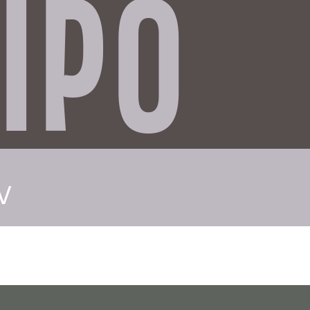
IPO
V