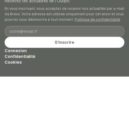
Recevez les actualités de l’Oulipo.
En vous inscrivant, vous acceptez de recevoir nos actualités par e-mail
via Brevo. Votre adresse est utilisée uniquement pour cet envoi et vous
pourrez vous désinscrire à tout moment.
Politique de confidentialité
.
Adresse e-mail
S’inscrire
Connexion
Confidentialité
Cookies