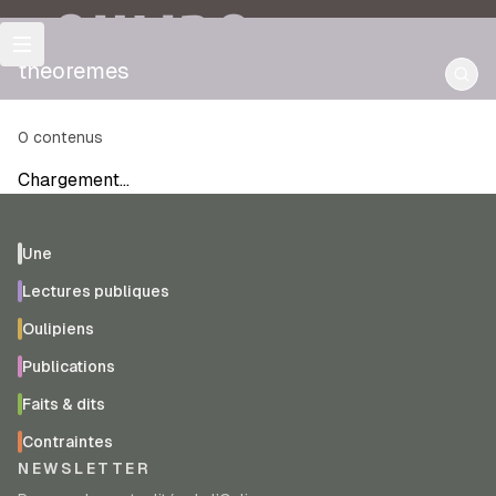
OULIPO
theoremes
0
contenus
Chargement…
Une
Lectures publiques
Oulipiens
Publications
Faits & dits
Contraintes
NEWSLETTER