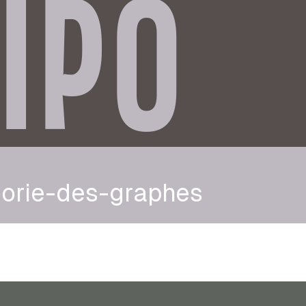
IPO
eorie-des-graphes