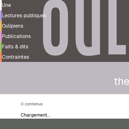
OUL
Une
Lectures publiques
Oulipiens
Publications
Faits & dits
Contraintes
th
0
contenus
Chargement…