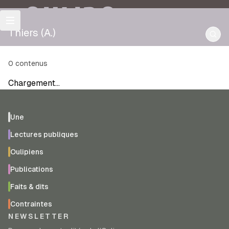
OULIPO
Thiers (A.)
0
contenus
Chargement…
Une
Lectures publiques
Oulipiens
Publications
Faits & dits
Contraintes
NEWSLETTER