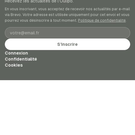
Recevez les actualités de l’Oulipo.
En vous inscrivant, vous acceptez de recevoir nos actualités par e-mail
via Brevo. Votre adresse est utilisée uniquement pour cet envoi et vous
pourrez vous désinscrire à tout moment.
Politique de confidentialité
.
Adresse e-mail
S’inscrire
Connexion
Confidentialité
Cookies